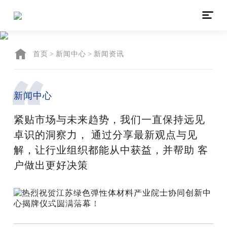

新闻中心
恒辉安防，捍卫人类之创造，因创新而超越，因专业而领先
首页
>
新闻中心
>
新闻资讯
新闻中心
紧贴市场与未来趋势，我们一直保持远见
卓识的洞察力， 通过分享最新观点与见
解，让行业组织都能从中获益，并帮助 客
户做出更好决策
2023.07.20
热烈祝贺江苏绿色弹性体材料产业院士
协同创新中心揭牌仪式圆满落幕！
协同创新，智汇如东。为充分发挥院士
协同创新中心创新引领作用，推动生物基绿
色...