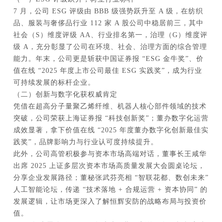
7 月，公司 ESG 评级由 BBB 级强势跃升至 A 级，在纺织
品、服装与奢侈品行业 112 家 A 股公司中稳居前三，其中
社会（S）维度评级 AA、行业排名第一，治理（G）维度评
级 A，充分彰显了公司在环境、社会、治理方面的综合管理
能力。年末，公司更是斩获中国证券报 “ESG 金牛奖”、价
值在线 “2025 年度上市公司最佳 ESG 实践奖”，成为行业
可持续发展的标杆企业。
（二）创新与数字化获权威肯定
凭借在超高分子量聚乙烯纤维、机器人核心部件领域的技术
突破，公司荣获上海证券报 “科技创新奖”；董办数字化运营
成效显著，拿下价值在线 “2025 年度董办数字化创新最佳实
践奖”，品牌影响力与行业认可度持续提升。
此外，公司高管积极参与资本市场高端对话，董事长王咸华
出席 2025 上证多层次资本市场高质量发展大会圆桌论坛，
分享企业发展路径；董秘张武芬亮相 “智联花都、数创未来”
人工智能论坛，传递 “技术落地 + 合规运营 + 资本协同” 的
发展逻辑，让市场更深入了解恒辉安防的战略布局与投资价
值。