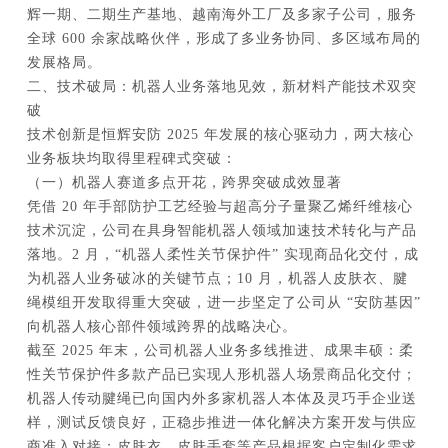
辉一期、二期生产基地、越南海外工厂及多家子公司，服务
全球 600 余家战略伙伴，形成了多业务协同、多区域布局的
发展格局。
二、技术破局：机器人业务落地见效，新材料产能技术双突
破
技术创新是恒辉安防 2025 年发展的核心驱动力，两大核心
业务板块均取得里程碑式突破：
（一）机器人赛道多点开花，跨界突破成效显著
凭借 20 年手部防护工艺经验与超高分子量聚乙烯纤维核心
技术沉淀，公司在具身智能机器人领域加速技术转化与产品
落地。2 月，“机器人柔性关节保护件” 实现商品化交付，成
为机器人业务破冰的关键节点；10 月，机器人皮肤衣、腱
绳模组开发取得重大突破，进一步坚定了公司从 “安防基因”
向机器人核心部件领域跨界的战略决心。
截至 2025 年末，公司机器人业务多线推进、成果丰硕：柔
性关节保护件多款产品已实现人形机器人场景商品化交付；
机器人传动腱绳已向国内外多家机器人本体及灵巧手企业送
样，测试反馈良好，正稳步推进一体化解决方案开发与供应
商准入对接；皮肤衣、皮肤手套等产品根据客户定制化需求