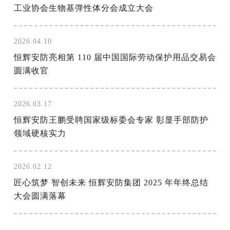
工业协会生物基弹性体分会成立大会
2026.04.10
恒辉安防亮相第 110 届中国国际劳动保护用品交易会
圆满收官
2026.03.17
恒辉安防王鹏受聘国家级标委会专家 彰显手部防护
领域硬核实力
2026.02.12
匠心筑梦 智创未来 恒辉安防集团 2025 年年终总结
大会圆满落幕