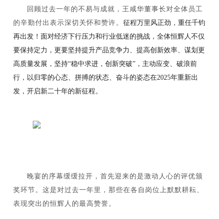
回顾过去一年的不易与成就，王咸华董事长对全体员工
的辛勤付出表示深切关怀和赞许。
征程万里风正劲，重任千钧
再出发！面对经济下行压力和行业低迷的挑战，全体恒辉人不仅
要保持定力，更要坚持提升产品竞争力、提高创新效率、谋划更
高质量发展，坚持“稳中求进，创新突破”，主动应变、破浪前
行，以归零的心态、拼搏的状态、奋斗的姿态在2025年重新出
发，开启新二十年的新征程。
晚宴的序幕缓缓拉开，首先迎来的是激动人心的评优颁
奖环节。这是对过去一年里，那些在各自岗位上默默耕耘、
表现突出的恒辉人的最高赞誉。