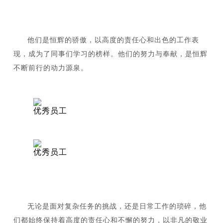
他们是恒辉的骄傲，以高度的责任心和出色的工作表
现，成为了同事们学习的榜样。他们的努力与奉献，是恒辉
不断前行的动力源泉。
优秀员工
优秀员工
无论是面对复杂任务的挑战，还是日常工作的琐碎，他
们都始终保持着高度的责任心和不懈的努力，以非凡的敬业