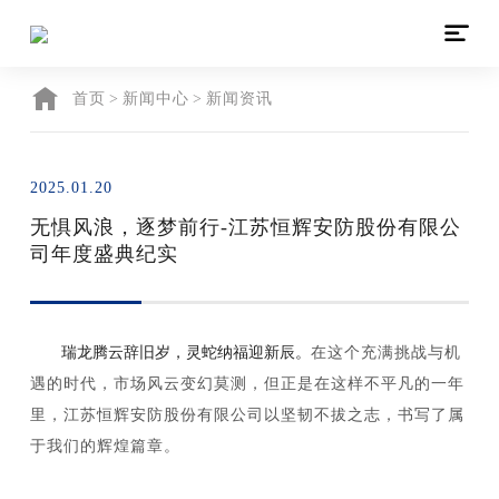

首页
>
新闻中心
>
新闻资讯
2025.01.20
无惧风浪，逐梦前行-江苏恒辉安防股份有限公
司年度盛典纪实
瑞龙腾云辞旧岁，灵蛇纳福迎新辰。
在这个充满挑战与机
遇的时代，市场风云变幻莫测，但正是在这样不平凡的一年
里，江苏恒辉安防股份有限公司以坚韧不拔之志，书写了属
于我们的辉煌篇章。